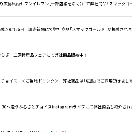
金）より広島県内セブンイレブン（一部店舗を除く）にて弊社商品「スマック
載＞9月26日 読売新聞にて弊社商品「スマックゴールド」が掲載され
ぷらざ 三原特産品フェアにて弊社商品販売中！
とチョイス ＜ご当地ドリンク＞ 弊社商品は「広島」でご採用頂きまし
20：30～逢うふるさとチョイスinstagramライブにて弊社商品も紹介さ