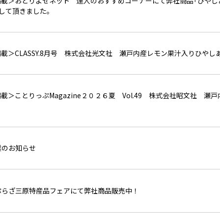
掲載＞おとりよせネット 達人のおすすめコーナーにて弊社商品「ひやし
介して頂きました。
載＞CLASSY.8月号 株式会社光文社 瀬戸内産レモン果汁入りひや
載＞ことりっぷMagazine２０２６夏 Vol.49 株式会社昭文社 
業のお知らせ
ぷらざ三原特産品フェアにて弊社商品販売中！