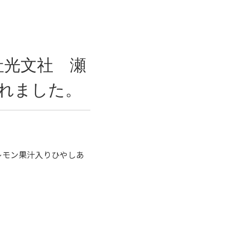
社光文社 瀬
れました。
産レモン果汁入りひやしあ